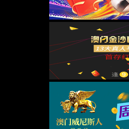
县区审计
审计知识
内部审计
银河galaxy集团