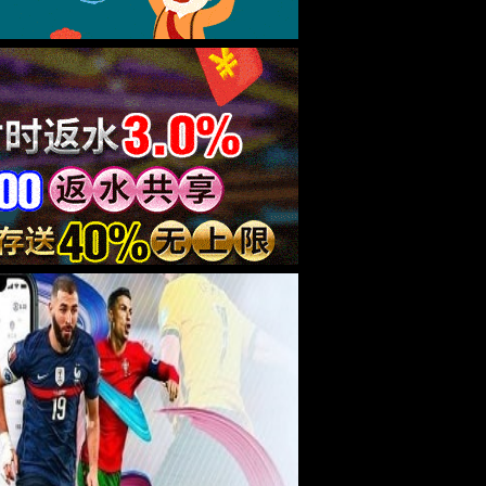
式的公告
2023-08-23
结果公告
2023-07-13
供应商选定结果的公告
2023-06-26
2023-04-21
系我们
网站地图
微信公众号