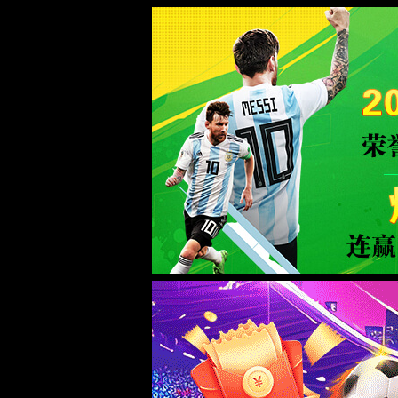
galaxy银河官网
中国政府网
陕西省人民政府
宝鸡市人民政府
首 页
银河集团官网
当前位置：
首页
>
审计动态
>
银河galaxy集团
审计动态
银河
审计新闻