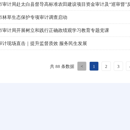
市审计局赴太白县督导高标准农田建设项目资金审计及“巡审督”
市林草生态保护专项审计调查启动
市审计局开展树立和践行正确政绩观学习教育专题党课
审计现场直击｜提升监督质效 服务民生发展
共 88 条数据
<
1
2
3
版本浏览器
站标识码：6103000051
联
302000104号