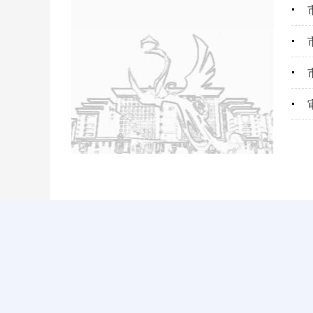
主办：宝鸡市审计局
建议使用IE8.0以上
陕ICP备12009282号
网
陕公网安备61030