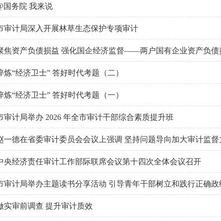
@国务院 我来说
市审计局深入开展林草生态保护专项审计
聚焦资产负债损益 强化国企经济监督——两户国有企业资产负债
淬炼“经济卫士” 答好时代考题（二）
淬炼“经济卫士” 答好时代考题（一）
市审计局举办 2026 年全市审计干部综合素质提升班
赵一德在省委审计委员会会议上强调 坚持问题导向加大审计监督力度
中央经济责任审计工作部际联席会议第十四次全体会议召开
市审计局举办主题读书分享活动 引导青年干部树立和践行正确政
做实审前调查 提升审计质效